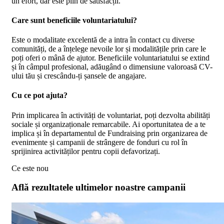
un efort, dar este plin de satisfacții.
Care sunt beneficiile voluntariatului?
Este o modalitate excelentă de a intra în contact cu diverse
comunități, de a înțelege nevoile lor și modalitățile prin care le
poți oferi o mână de ajutor. Beneficiile voluntariatului se extind
și în câmpul profesional, adăugând o dimensiune valoroasă CV-
ului tău și crescându-ți șansele de angajare.
Cu ce pot ajuta?
Prin implicarea în activități de voluntariat, poți dezvolta abilități
sociale și organizaționale remarcabile. Ai oportunitatea de a te
implica și în departamentul de Fundraising prin organizarea de
evenimente și campanii de strângere de fonduri cu rol în
sprijinirea activităților pentru copii defavorizați.
Ce este nou
Află rezultatele ultimelor noastre campanii