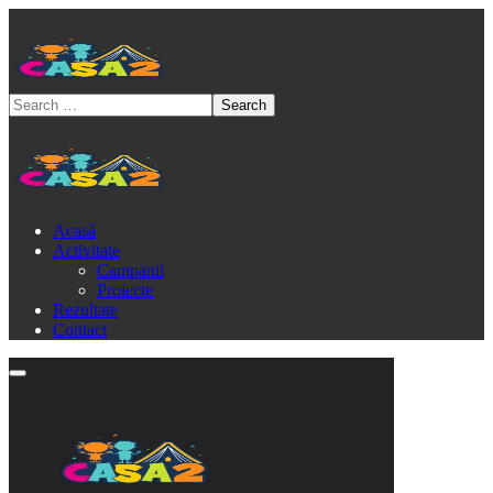
Acasă
Activitate
Campanii
Proiecte
Rezultate
Contact