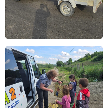
Ouă pentru Mâine – Al
treilea an
#CARITATE