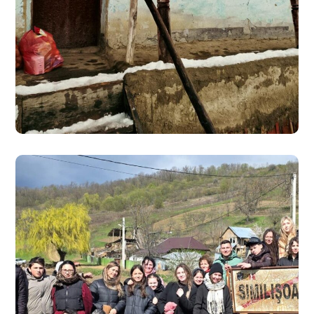
Darul cel mai minunat! –
2023 (3)
#CARITATE
#EDUCAȚIE