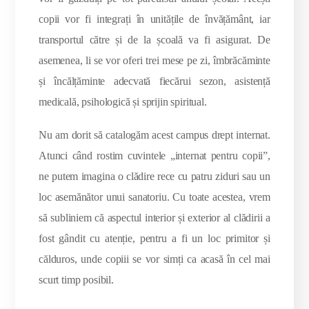
copii vor fi integrați în unitățile de învățământ, iar
transportul către și de la școală va fi asigurat. De
asemenea, li se vor oferi trei mese pe zi, îmbrăcăminte
și încălțăminte adecvată fiecărui sezon, asistență
medicală, psihologică și sprijin spiritual.
Nu am dorit să catalogăm acest campus drept internat.
Atunci când rostim cuvintele „internat pentru copii”,
ne putem imagina o clădire rece cu patru ziduri sau un
loc asemănător unui sanatoriu. Cu toate acestea, vrem
să subliniem că aspectul interior și exterior al clădirii a
fost gândit cu atenție, pentru a fi un loc primitor și
călduros, unde copiii se vor simți ca acasă în cel mai
scurt timp posibil.