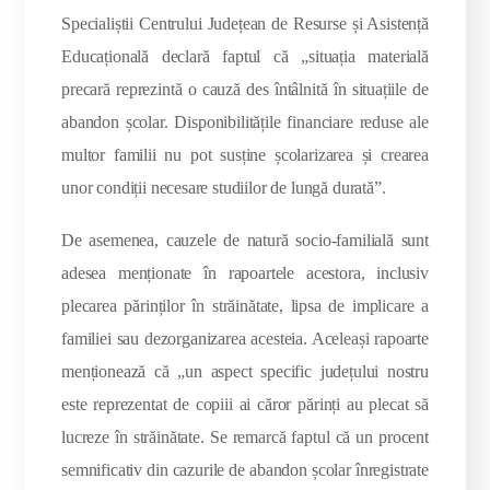
Specialiștii Centrului Județean de Resurse și Asistență
Educațională declară faptul că „situația materială
precară reprezintă o cauză des întâlnită în situațiile de
abandon școlar. Disponibilitățile financiare reduse ale
multor familii nu pot susține școlarizarea și crearea
unor condiții necesare studiilor de lungă durată”.
De asemenea, cauzele de natură socio-familială sunt
adesea menționate în rapoartele acestora, inclusiv
plecarea părinților în străinătate, lipsa de implicare a
familiei sau dezorganizarea acesteia. Aceleași rapoarte
menționează că „un aspect specific județului nostru
este reprezentat de copiii ai căror părinți au plecat să
lucreze în străinătate. Se remarcă faptul că un procent
semnificativ din cazurile de abandon școlar înregistrate