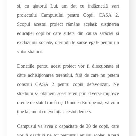
și, cu ajutorul Lui, am dat cu îndăzneală start
proiectului Campusului pentru Copii, CASA 2.
Scopul acestui proiect rămâne același: susținerea
educației copiilor care suferă din cauza sărăciei și
excluziunii sociale, oferindu-le șanse egale pentru un
viitor strălucit.
Donațiile pentru acest proiect vor fi direcționate și
către achiziționarea terenului, fără de care nu putem
construi CASA 2 pentru copiii defavorizați. Ne
străduim să obținem acest teren prin diverse mijloace
oferite de statul român și Uniunea Europeană; vă vom
ține la curent cu evoluția acestui demers.
Campusul va avea o capacitate de 30 de copii, care
vor fi găzduiți pe tot parcursul anului școlar. Acești