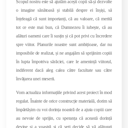
Scopul nostru este să ajutăm acești copii să-și dezvolte
o imagine sănătoasă și stabilă despre ei înșiși, să
înțeleagă că sunt importanți, că au valoare, că merită
tot ce este mai bun, că Dumnezeu îi iubește, că au
alături oameni care îi susțin și că pot privi cu încredere
spre viitor. Planurile noastre sunt ambițioase, dar nu
imposibile de realizat, și ne angajăm să sprijinim copiii
în lupta împotriva sărăciei, care le amenință viitorul,
indiferent dacă aleg calea către facultate sau către
învățarea unei meserii.
Vom actualiza informațiile privind acest proiect în mod
regulat. Înainte de orice construcție materială, dorim să
împărtășim cu voi dorința noastră de a ajuta copiii care
au nevoie de sprijin, cu speranța că această dorință
devine și a voastră și că veți decide să vă alăturați