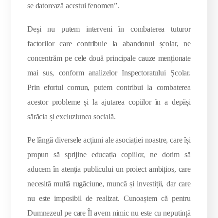
se datorează acestui fenomen”.
Deși nu putem interveni în combaterea tuturor
factorilor care contribuie la abandonul școlar, ne
concentrăm pe cele două principale cauze menționate
mai sus, conform analizelor Inspectoratului Școlar.
Prin efortul comun, putem contribui la combaterea
acestor probleme și la ajutarea copiilor în a depăși
sărăcia și excluziunea socială.
Pe lângă diversele acțiuni ale asociației noastre, care își
propun să sprijine educația copiilor, ne dorim să
aducem în atenția publicului un proiect ambițios, care
necesită multă rugăciune, muncă și investiții, dar care
nu este imposibil de realizat. Cunoaștem că pentru
Dumnezeul pe care Îl avem nimic nu este cu neputință