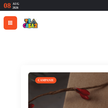
08
AUG
2026
CAMPANIE