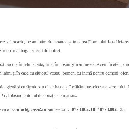
 această ocazie, ne amintim de moartea și învierea Domnului Isus Hristos,
unei mese mai bogate decât de obicei.
pot bucura în felul acesta, fiind în lipsuri și mari nevoi. Avem în atenția 
 inimi și în case cu ajutorul vostru, oameni cu inimă pentru oameni, ofer
de igienă și curățenie sau chiar haine și încălțăminte adecvate sezonului. D
yPal, folosind butonul de donație de mai sus.
de email
contact@casa2.ro
sau telefonic:
0773.802.338
/
0773.802.133
.