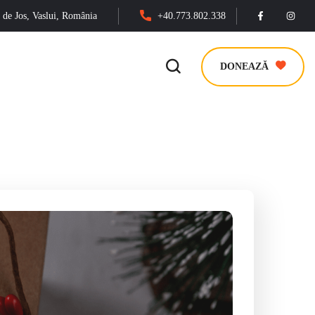
de Jos, Vaslui, România
+40.773.802.338
DONEAZĂ