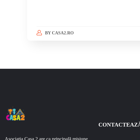
BY
CASA2.RO
CONTACTEAZ
Asociația Casa 2 are ca principală misiune