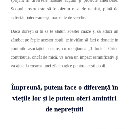
sprijinit în diversele noastre acțiuni și proiecte anterioare.
Scopul nostru este să le oferim o zi de neuitat, plină de
activități interesante și momente de veselie.
Dacă dorești și tu să te alături acestei cauze și să aduci un
zâmbet pe fețele acestor copii, te invităm să faci o donație în
conturile asociației noastre, cu mențiunea „1 Iunie”. Orice
contribuție, oricât de mică, va avea un impact semnificativ și
va ajuta la crearea unei zile magice pentru acești copii.
Împreună, putem face o diferență în
viețile lor și le putem oferi amintiri
de neprețuit!