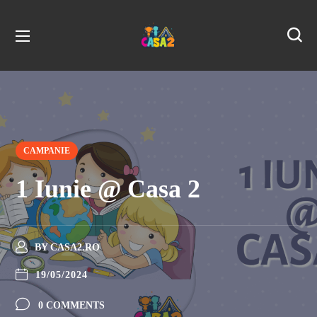
CAMPANIE
1 Iunie @ Casa 2
BY
CASA2.RO
19/05/2024
0 COMMENTS