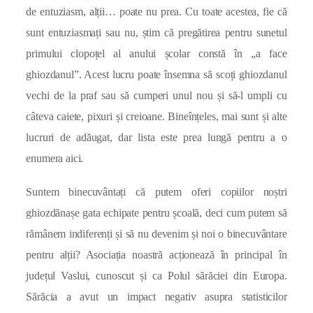
de entuziasm, alții… poate nu prea. Cu toate acestea, fie că
sunt entuziasmați sau nu, știm că pregătirea pentru sunetul
primului clopoțel al anului școlar constă în „a face
ghiozdanul”. Acest lucru poate însemna să scoți ghiozdanul
vechi de la praf sau să cumperi unul nou și să-l umpli cu
câteva caiete, pixuri și creioane. Bineînțeles, mai sunt și alte
lucruri de adăugat, dar lista este prea lungă pentru a o
enumera aici.
Suntem binecuvântați că putem oferi copiilor noștri
ghiozdănașe gata echipate pentru școală, deci cum putem să
rămânem indiferenți și să nu devenim și noi o binecuvântare
pentru alții? Asociația noastră acționează în principal în
județul Vaslui, cunoscut și ca Polul sărăciei din Europa.
Sărăcia a avut un impact negativ asupra statisticilor