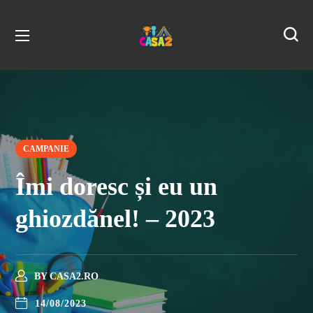
CAMPANIE
Îmi doresc și eu un
ghiozdănel! – 2023
BY
CASA2.RO
14/08/2023