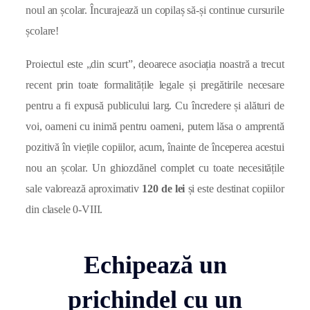
noul an școlar. Încurajează un copilaș să-și continue cursurile
școlare!
Proiectul este „din scurt”, deoarece asociația noastră a trecut
recent prin toate formalitățile legale și pregătirile necesare
pentru a fi expusă publicului larg. Cu încredere și alături de
voi, oameni cu inimă pentru oameni, putem lăsa o amprentă
pozitivă în viețile copiilor, acum, înainte de începerea acestui
nou an școlar. Un ghiozdănel complet cu toate necesitățile
sale valorează aproximativ
120 de lei
și este destinat copiilor
din clasele 0-VIII.
Echipează un
prichindel cu un