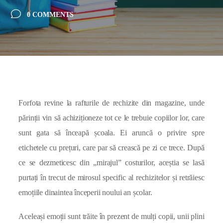
0 COMMENTS
Forfota revine la rafturile de rechizite din magazine, unde
părinții vin să achiziționeze tot ce le trebuie copiilor lor, care
sunt gata să înceapă școala. Ei aruncă o privire spre
etichetele cu prețuri, care par să crească pe zi ce trece. După
ce se dezmeticesc din „mirajul” costurilor, aceștia se lasă
purtați în trecut de mirosul specific al rechizitelor și retrăiesc
emoțiile dinaintea începerii noului an școlar.
Aceleași emoții sunt trăite în prezent de mulți copii, unii plini