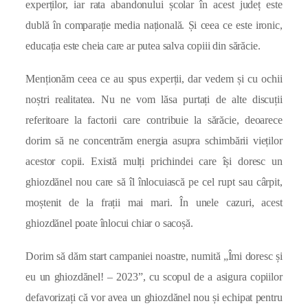
experților, iar rata abandonului școlar în acest județ este
dublă în comparație media națională. Și ceea ce este ironic,
educația este cheia care ar putea salva copiii din sărăcie.
Menționăm ceea ce au spus experții, dar vedem și cu ochii
noștri realitatea. Nu ne vom lăsa purtați de alte discuții
referitoare la factorii care contribuie la sărăcie, deoarece
dorim să ne concentrăm energia asupra schimbării vieților
acestor copii. Există mulți prichindei care își doresc un
ghiozdănel nou care să îl înlocuiască pe cel rupt sau cârpit,
moștenit de la frații mai mari. În unele cazuri, acest
ghiozdănel poate înlocui chiar o sacoșă.
Dorim să dăm start campaniei noastre, numită „Îmi doresc și
eu un ghiozdănel! – 2023”, cu scopul de a asigura copiilor
defavorizați că vor avea un ghiozdănel nou și echipat pentru